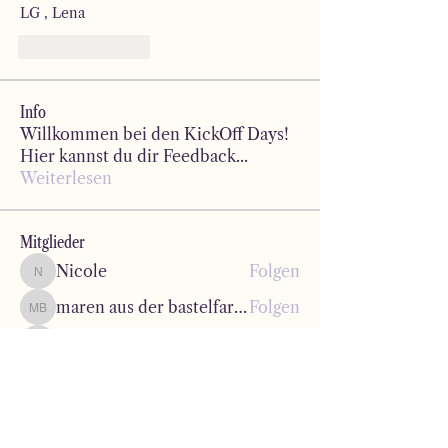
LG , Lena 
Like
Reply
Info
Willkommen bei den KickOff Days!
Hier kannst du dir Feedback
...
Weiterlesen
Mitglieder
Nicole
Folgen
Nicole
maren aus der bastelfarbstube
Folgen
maren aus der bastelfarbstube
Bianca_
Folgen
Bianca_
Astrid
Folgen
Astrid
info
Folgen
info
Alle Mitglieder anzeigen (86)