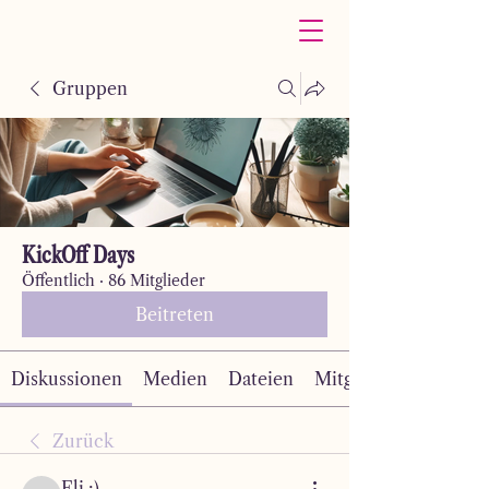
Gruppen
KickOff Days
Öffentlich
·
86 Mitglieder
Beitreten
Diskussionen
Medien
Dateien
Mitglieder
Zurück
Eli :)