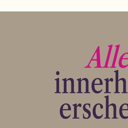
All
innerh
ersche