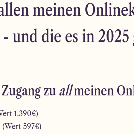
allen meinen Onlinek
t - und die es in 2025
 Zugang zu
all
meinen Onl
Wert 1.390€)
 (Wert 597€)