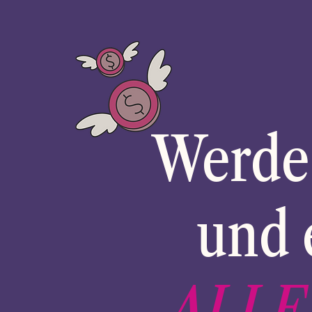
Werde 
und 
ALLE