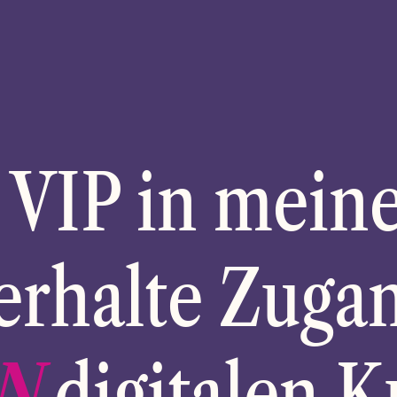
VIP in meine
erhalte Zuga
N
digitalen K