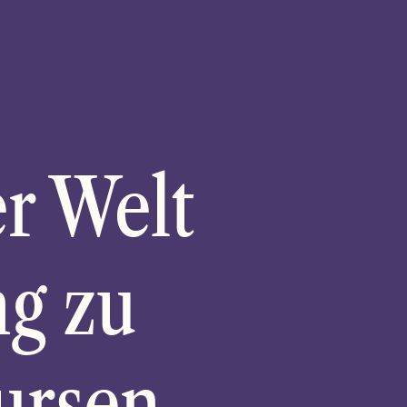
r Welt
ng zu
ursen.