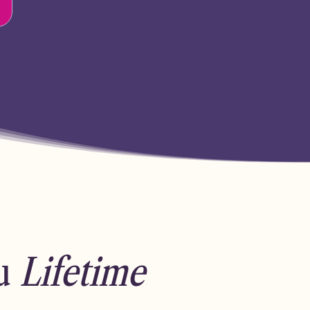
du
Lifetime