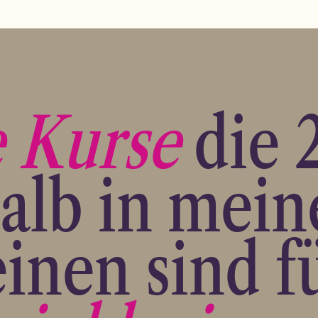
e Kurse
die 
alb in mein
inen sind f