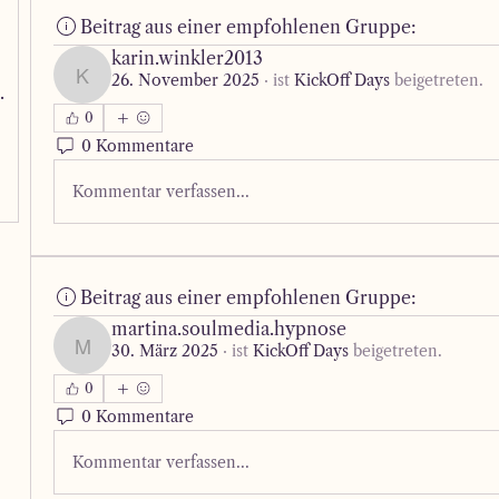
Beitrag aus einer empfohlenen Gruppe:
karin.winkler2013
26. November 2025
·
ist
KickOff Days
beigetreten.
karin.winkler2013
 unbeantwortet
0
0 Kommentare
Kommentar verfassen...
Beitrag aus einer empfohlenen Gruppe:
martina.soulmedia.hypnose
30. März 2025
·
ist
KickOff Days
beigetreten.
martina.soulmedia.hypnose
0
0 Kommentare
Kommentar verfassen...