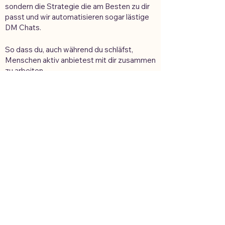
sondern die Strategie die am Besten zu dir
passt und wir automatisieren sogar lästige
DM Chats.
So dass du, auch während du schläfst,
Menschen aktiv anbietest mit dir zusammen
zu arbeiten.
Mehr Infos folgen am Mittwoch. Dann
erfährst du auch den finalen Preis.
SELL IT - THE NEW WAY
DIE TERMINE
Freitag, den 30.06 um 10:00h (ca 60-90Min)
Montag, den 03.07 um 10:00h (ca 60-90Min
Dienstag, den 04.07 um 12:30h (ca 60-90Min)
Freitag, den 07.07 um 10:00h (ca 60-90Min)
Montag, den 10.07 um 10:00h (ca 60-90Min)