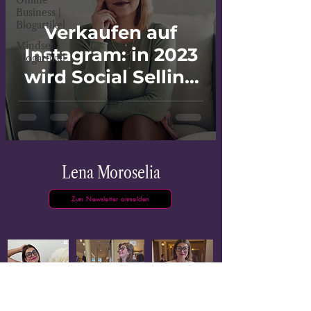
Online
Business |
Blogartikel
Verkaufen auf
Mindset |
Instagram: in 2023
Blogartikel
wird Social Selling
beliebter denn
Lena Moroselia
Zum Newsletter anmelden