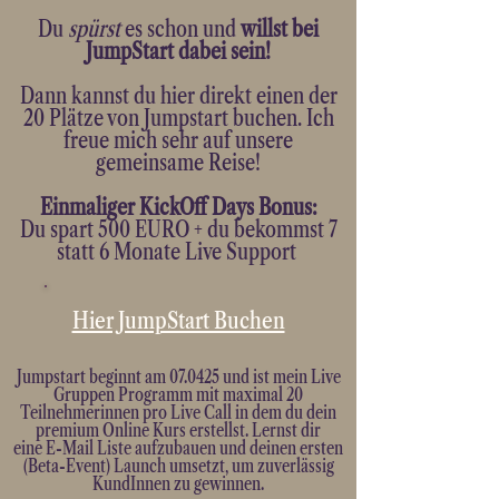
Du
spürst
es schon und
willst
bei
JumpStart dabei
sein!
Dann kannst du hier direkt einen der
20 Plätze von Jumpstart buchen. Ich
freue mich sehr auf unsere
gemeinsame Reise!
Einmaliger KickOff Days Bonus:
Du spart 500 EURO + du bekommst 7
statt 6 Monate Live Support
Hier JumpStart Buchen
Jumpstart beginnt am 07.0425 und ist mein Live
Gruppen Programm mit maximal 20
Teilnehmerinnen pro Live Call in dem du dein
premium
Online
Kurs
erstellst.
Lernst dir
eine
E-Mail Liste aufzubauen und deinen ersten
(Beta-Event) Launch umsetzt, um zuverlässig
KundInnen zu gewinnen.