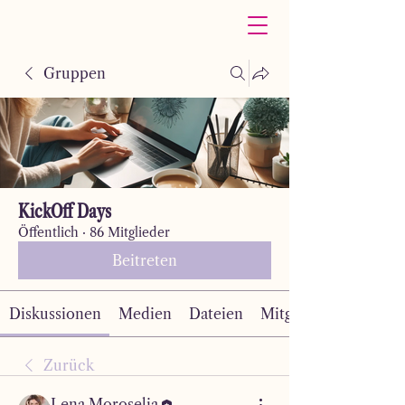
Gruppen
KickOff Days
Öffentlich
·
86 Mitglieder
Beitreten
Diskussionen
Medien
Dateien
Mitglieder
Zurück
Lena Moroselia