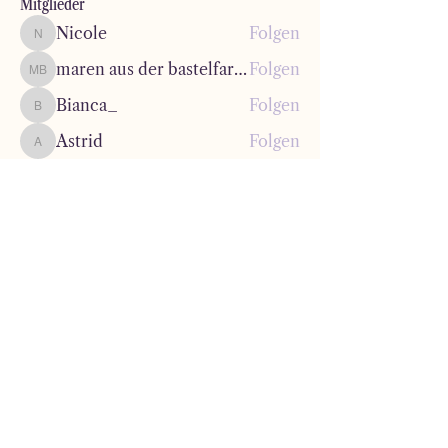
Mitglieder
Nicole
Folgen
Nicole
maren aus der bastelfarbstube
Folgen
maren aus der bastelfarbstube
Bianca_
Folgen
Bianca_
Astrid
Folgen
Astrid
info
Folgen
info
Alle Mitglieder anzeigen (86)
Lena Moroselia
Zum Newsletter anmelden