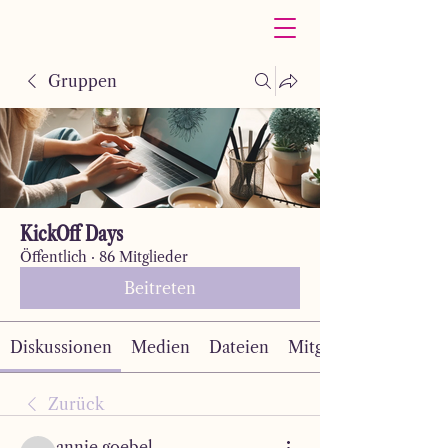
Gruppen
KickOff Days
Öffentlich
·
86 Mitglieder
Beitreten
Diskussionen
Medien
Dateien
Mitglieder
Zurück
annie.goebel