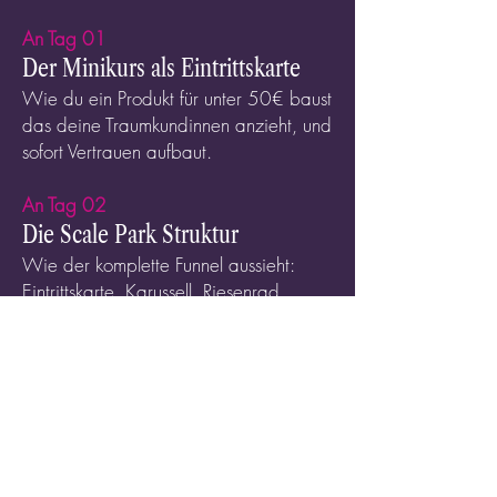
An Tag 01
Der Minikurs als Eintrittskarte
Wie du ein Produkt für unter 50€ baust
das deine Traumkundinnen anzieht, und
sofort Vertrauen aufbaut.
An Tag 02
Die Scale Park Struktur
Wie der komplette Funnel aussieht:
Eintrittskarte, Karussell, Riesenrad,
Achterbahn, und warum jede Stufe die
nächste vorbereitet.
An Tag 03
E-Mail-Sequenz und Ad-
Strategien, die verkaufen
Wie du nach dem Minikurs automatisch