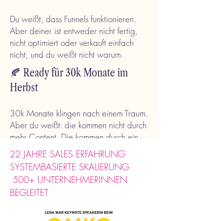
Du weißt, dass Funnels funktionieren.
Aber deiner ist entweder nicht fertig,
nicht optimiert oder verkauft einfach
nicht,
und du weißt nicht warum.
🍂 Ready für 30k Monate im
Herbst
30k Monate klingen nach einem Traum.
Aber du weißt: die kommen nicht durch
mehr Content. Die kommen durch ein
System das im Hintergrund läuft. Und
22 JAHRE SALES ERFAHRUNG
jetzt ist die perfekte Zeit, um genau
SYSTEMBASIERTE SKALIERUNG
dieses System dafür aufzubauen, um im
500+ UNTERNEHMERINNEN
Oktober auf 30k+ zu skalieren.
BEGLEITET