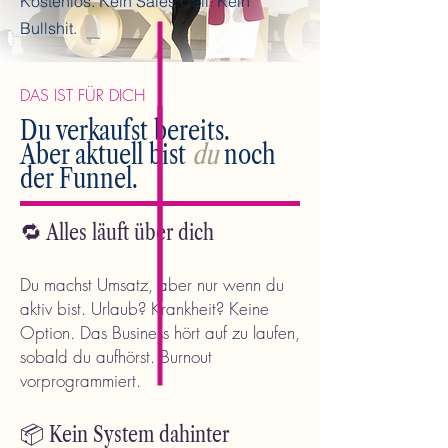
Kostenlos. Kein Sales Call. Kein
Bullshit.
DAS IST FÜR DICH
Du verkaufst bereits.
Aber aktuell
bist
du
noch
der Funnel.
🔁 Alles läuft über dich
Du machst Umsatz, aber nur wenn du
aktiv bist. Urlaub? Krankheit? Keine
Option. Das Business hört auf zu laufen,
sobald du aufhörst. Burnout
vorprogrammiert.
📦 Kein System dahinter