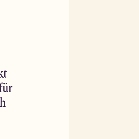
kt
für
ch