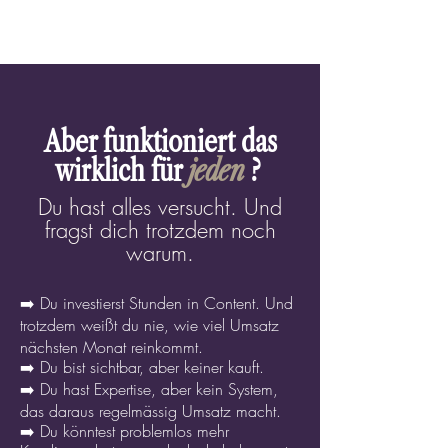
Aber funktioniert das
wirklich für
jeden
?
Du hast alles versucht. Und
fragst dich trotzdem noch
warum.
➡️
Du investierst Stunden in Content. U
nd
trotzdem weißt du nie, wie viel Umsatz
nächsten Monat reinkommt.
➡️ Du bist sichtbar, aber keiner kauft.
➡️ Du hast Expertise, aber kein System,
das daraus regelmässig Umsatz macht.
➡️ Du könntest problemlos mehr