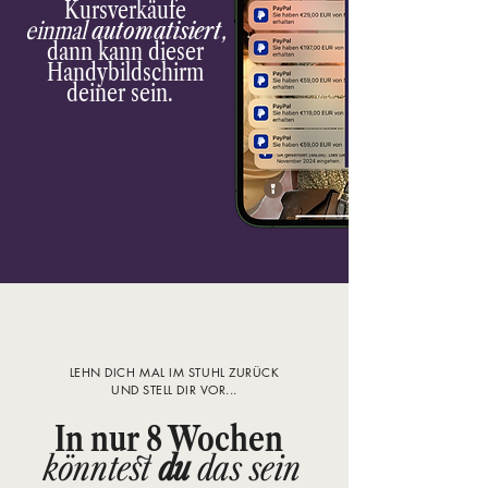
Kursverkäufe
e
inmal
automatisiert
,
dann kann dieser
Handybildschirm
deiner sein.
LEHN DICH MAL IM STUHL ZURÜCK
UND STELL DIR VOR...
In nur 8 Wochen
könntest
du
das
sein