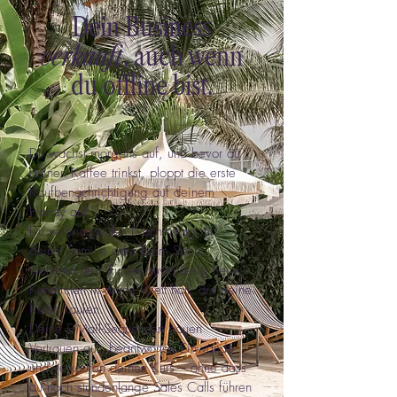
Dein Business
verkauft
, auch wenn
du offline bist.
Du wachst morgens auf, und bevor du
deinen Kaffee trinkst, ploppt die erste
Kaufbenachrichtigung auf deinem
Handy auf.
Du verbringst den Nachmittag mit
deiner Familie oder beim Sport,
während dein Funnel zuverlässig neue
Kundinnen in deine Welt holt, die deine
Kurse kaufen.
Deine E-Mail-Sequenzen bauen
Vertrauen auf, beantworten Einwände
und verkaufen deinen Kurs – ohne dass
du noch stundenlange Sales Calls führen