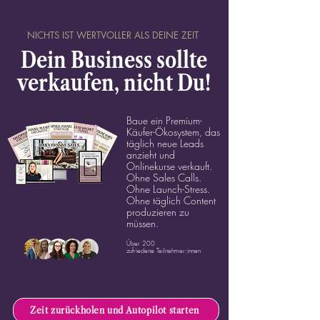
NICHTS IST WERTVOLLER ALS DEINE ZEIT
Dein Business sollte
verkaufen, nicht Du!
Baue ein Premium-
Käufer-Ökosystem, das
täglich neue Leads
anzieht und
Onlinekurse verkauft.
Ohne Sales Calls.
Ohne Launch-Stress.
Ohne täglich Content
produzieren zu
müssen.
Über 200
zufriedene
Teilnehmer:innen
Zeit zurückholen und Autopilot starten