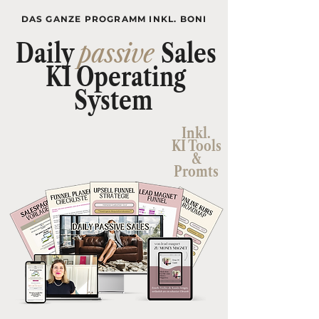
DAS GANZE PROGRAMM INKL. BONI
Daily
passive
Sales
KI Operating
System
Inkl.
KI Tools
&
Promts