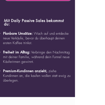
Mit Daily Passive Sales bekommst
du:
Planbare Umsätze:
​ Wach auf und entdecke
neue Verkäufe, bevor du überhaupt deinen
ersten Kaffee trinkst.
Freiheit im Alltag:
Verbringe den Nachmittag
mit deiner Familie, während dein Funnel neue
Käuferinnen gewinnt.
Premium-Kundinnen anzieht,
ziehe
Kundinnen an, die kaufen wollen statt ewig zu
überlegen.